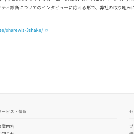
ュリティ診断についてのインタビューに応える形で、弊社の取り組み
（別タブで開く）
ase/sharewis-3shake/
サービス・情報
セ
事業内容
プ
お知らせ
情