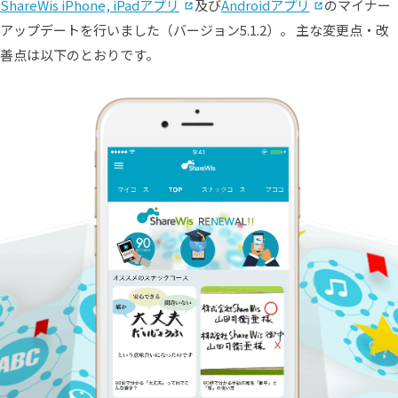
（別タブで開く）
（別タブで
ShareWis iPhone, iPadアプリ
及び
Androidアプリ
のマイナー
アップデートを行いました（バージョン5.1.2）。 主な変更点・改
善点は以下のとおりです。