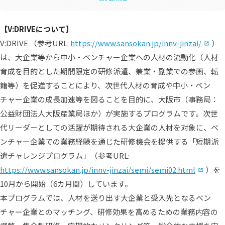
【V:DRIVEについて】
（別
V:DRIVE （参考URL:
https://www.sansokan.jp/innv-jinzai/
）
は、大企業等から中小・ベンチャー企業への人材の流動化（人材
育成を目的とした期間限定の研修派遣、兼業・副業での参画、転
籍等）を促進することにより、次世代人材の育成や中小・ベン
チャー企業の成長加速等を図ることを目的に、大阪市（事務局：
公益財団法人大阪産業局ほか）が実施するプログラムです。次世
代リーダーとしての活躍が期待される大企業の人材を対象に、ベ
ンチャー企業での業務経験を通じた研修機会を提供する「短期派
遣チャレンジプログラム」（参考URL:
（別
https://www.sansokan.jp/innv-jinzai/semi/semi02.html
）を
10月から開始（6カ月間）しています。
本プログラムでは、人材を送り出す大企業と受入先となるベン
チャー企業とのマッチング、研修効果を高めるための業務内容の