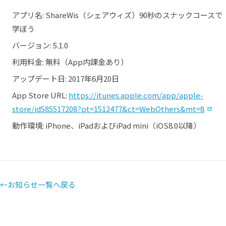
アプリ名: ShareWis（シェアウィズ）90秒のスナックコースで
学ぼう
バージョン: 5.1.0
利用料金: 無料（App内課金あり）
アップデート日: 2017年6月20日
App Store URL:
https://itunes.apple.com/app/apple-
（
store/id585517208?pt=1512477&ct=WebOthers&mt=8
動作環境: iPhone、iPadおよびiPad mini（iOS8.0以降）
←
お知らせ一覧へ戻る